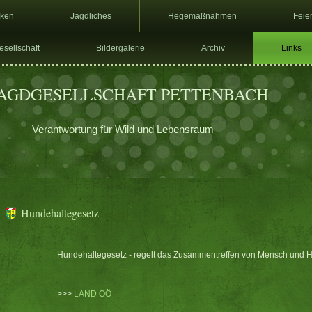
ken
Jagdliches
Hegemaßnahmen
Feie
sellschaft
Bildergalerie
Archiv
Links
JAGDGESELLSCHAFT PETTENBACH
Verantwortung für Wild und Lebensraum
Hundehaltegesetz
Hundehaltegesetz - regelt das Zusammentreffen von Mensch und 
>>>
LAND OÖ