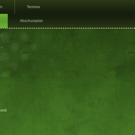
rn
Termine
Abschussplan
Hund