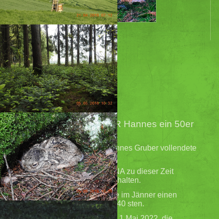
Aktuelle Seite:
Startseite
Feiern
Beitrag 2
Ehrungen und Geburtstage
GRUBER Hannes ein 50er
!!!
Unser Gesellschafter Hannes Gruber vollendete
am 19.1.22
seinen 50er.
Leider machte es CORONA zu dieser Zeit
unmöglich
eine Feier abzuhalten.
Auch Harald Reder feierte im Jänner einen
runden Geburtstag, seinen 40 sten.
Gemeinsam luden sie am 1.Mai 2022, die