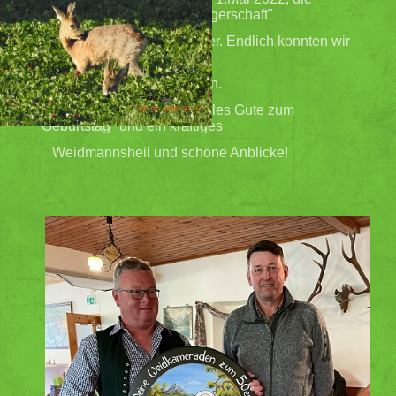
gesamte "Pettenbacher
Jägerschaft"
im GH Hofer zu einer Feier. Endlich konnten wir
wieder einmal gemeinsam
einige Stunden verbringen.
Den beiden nochmals "Alles Gute zum
Geburtstag" und ein kräftiges
Weidmannsheil und schöne Anblicke!